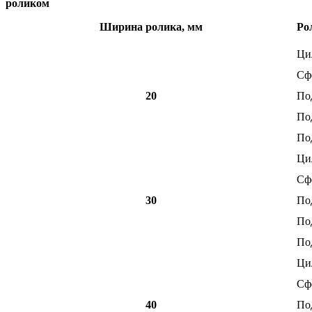
роликом
Ширина ролика, мм
Ро
Ци
Сф
20
По
По
По
Ци
Сф
30
По
По
По
Ци
Сф
40
По