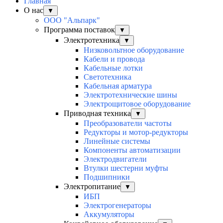
Главная
О нас
▼
ООО "Альпарк"
Программа поставок
▼
Электротехника
▼
Низковольтное оборудование
Кабели и провода
Кабельные лотки
Светотехника
Кабельная арматура
Электротехнические шины
Электрощитовое оборудование
Приводная техника
▼
Преобразователи частоты
Редукторы и мотор-редукторы
Линейные системы
Компоненты автоматизации
Электродвигатели
Втулки шестерни муфты
Подшипники
Электропитание
▼
ИБП
Электрогенераторы
Аккумуляторы