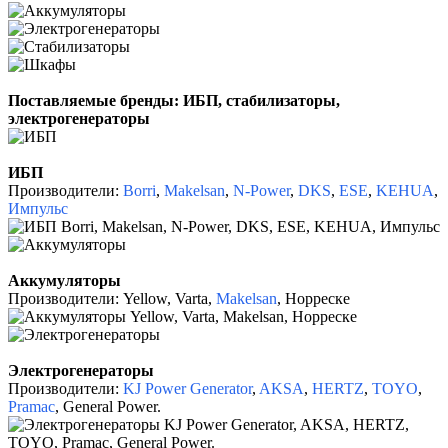
Поставляемые бренды: ИБП, стабилизаторы,
электрогенераторы
ИБП
Производители:
Borri
,
Makelsan
,
N-Power
,
DKS
,
ESE
,
KEHUA
,
Импульс
Аккумуляторы
Производители: Yellow, Varta,
Makelsan
, Норреске
Э
лектрогенераторы
Производители:
KJ Power Generator
,
AKSA
,
HERTZ
,
TOYO
,
Pramac
, General Power.