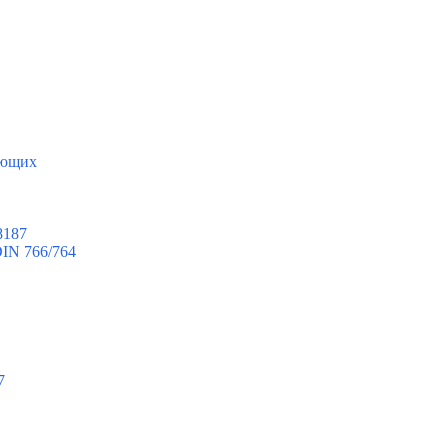
яющих
8187
IN 766/764
7