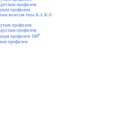
укруглым профилем
одным профилем
атым колесом типа K-L K-S
гнутым профилем
укруглым профилем
одным профилем 180⁰
чным профилем