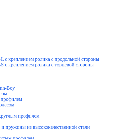
-L с креплением ролика с продольной стороны
-S с креплением ролика с торцевой стороны
ann-Boy
есом
м профилем
колесом
укруглым профилем
ы и пружины из высококачественной стали
гнутым профилем